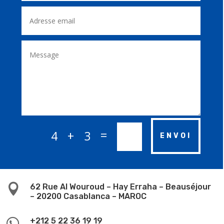
=
4 + 3
ENVOI

62 Rue Al Wouroud – Hay Erraha – Beauséjour
– 20200 Casablanca – MAROC

+212 5 22 36 19 19